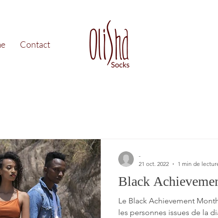
e
Contact
-
21 oct. 2022
1 min de lectur
Black Achieveme
Le Black Achievement Month 
les personnes issues de la di