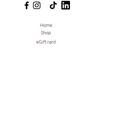
Home
Shop
eGift card
À propos
Durabilité
Tu aimes Olisha autant que nous
?
Abonnes-toi et reçois 15% de
réduction sur ta première commande !
S'inscrire