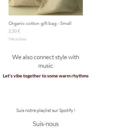
Organic cotton gift bag - Small
Prix
2,50 €
TVA Incluse
We also connect style with
music
Let's vibe together to some warm rhythms
Suis notre playlist sur Spotify !
Suis-nous